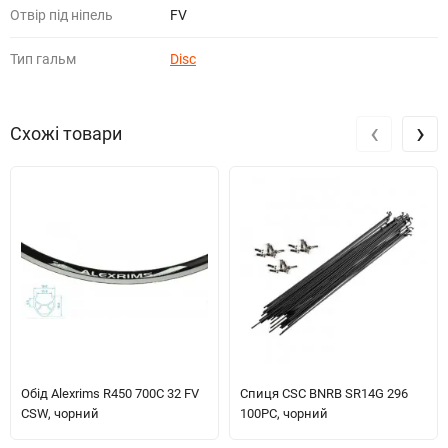
Отвір під ніпель
FV
Тип гальм
Disc
‹
›
Схожі товари
Обід Alexrims R450 700C 32 FV
Спиця CSC BNRB SR14G 296
CSW, чорний
100PC, чорний