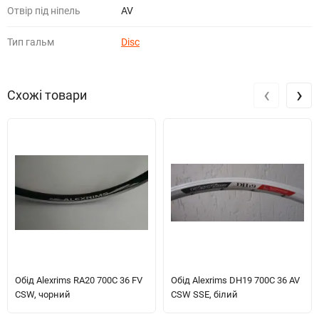
Отвір під ніпель
AV
Тип гальм
Disc
‹
›
Схожі товари
Обід Alexrims RA20 700C 36 FV
Обід Alexrims DH19 700C 36 AV
CSW, чорний
CSW SSE, білий