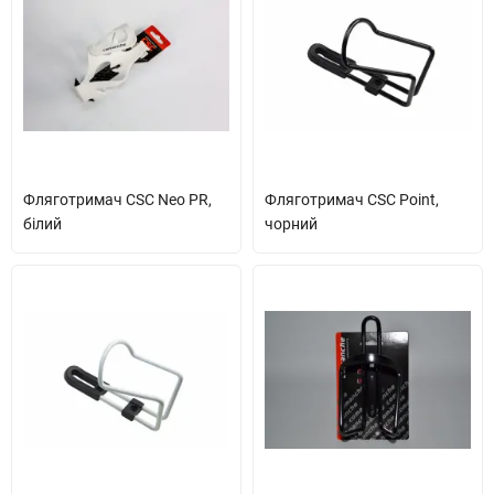
Фляготримач CSC Neo PR,
Фляготримач CSC Point,
білий
чорний