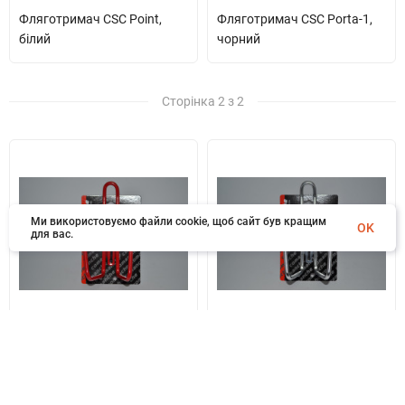
Фляготримач CSC Point,
Фляготримач CSC Porta-1,
білий
чорний
Сторінка 2 з 2
Ми використовуємо файли cookie, щоб сайт був кращим
OK
для вас.
Фляготримач CSC Porta-1,
Фляготримач CSC Porta-1,
червоний
сріблястий