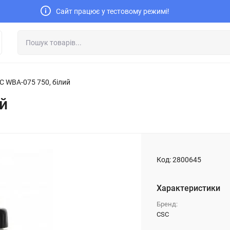
Сайт працює у тестовому режимі!
C WBA-075 750, білий
й
Код:
2800645
Характеристики
Бренд:
CSC