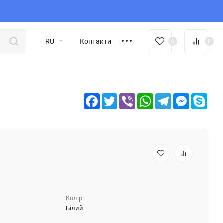
RU
Контакти
0
0
Facebook
Twitter
Viber
WhatsApp
Telegram
Messeng
Sky
Колір:
Білий