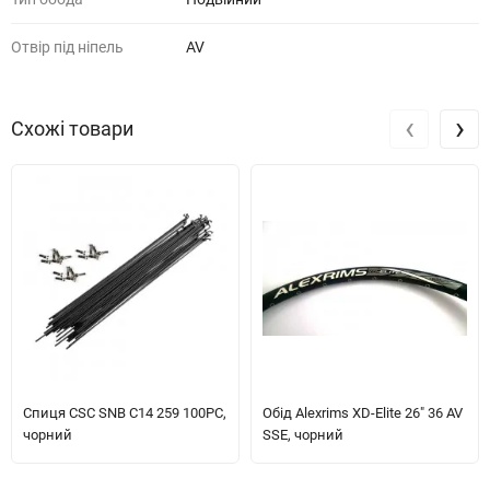
Отвір під ніпель
AV
‹
›
Схожі товари
Спиця CSC SNB C14 259 100PC,
Обід Alexrims XD-Elite 26" 36 AV
чорний
SSE, чорний