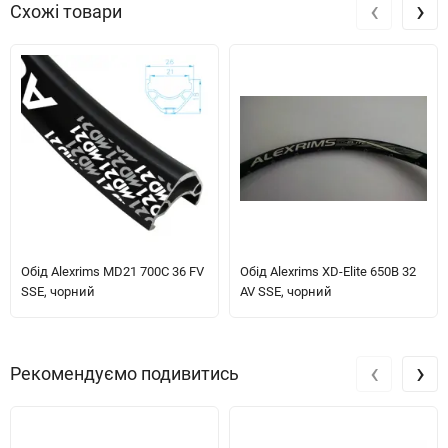
‹
›
Схожі товари
Обід Alexrims MD21 700C 36 FV
Обід Alexrims XD-Elite 650B 32
SSE, чорний
AV SSE, чорний
‹
›
Рекомендуємо подивитись