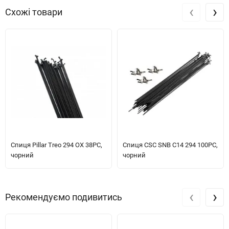
‹
›
Схожі товари
Спиця Pillar Treo 294 OX 38PC,
Спиця CSC SNB C14 294 100PC,
чорний
чорний
‹
›
Рекомендуємо подивитись