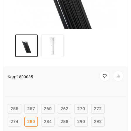
Код:
1800035
255
257
260
262
270
272
274
280
284
288
290
292