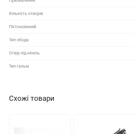
Призначення
Кількість отворів
Пістонований
Тип обода
Отвір під ніпель
Тип гальм
Схожі товари