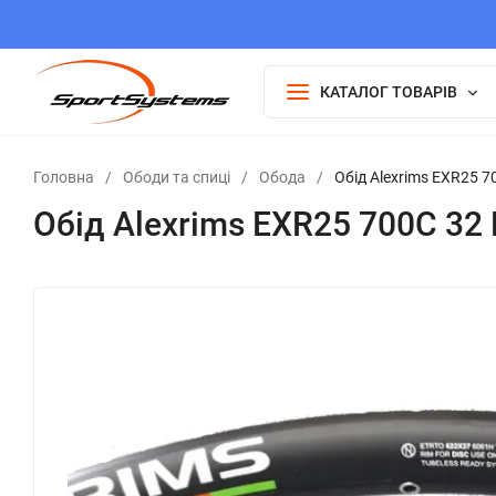
КАТАЛОГ ТОВАРІВ
Головна
/
Ободи та спиці
/
Обода
/
Обід Alexrims EXR25 7
Обід Alexrims EXR25 700C 32 