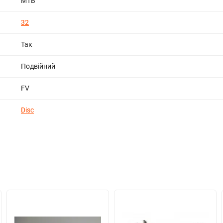
МТВ
32
Так
Подвійний
FV
Disc