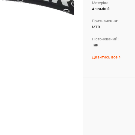
Матеріал:
Алюміній
Призначення:
МТВ
Пістонований:
Так
Дивитись все