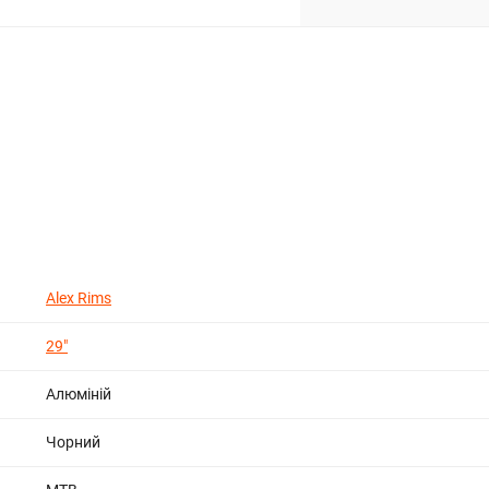
Alex Rims
29"
Алюміній
Чорний