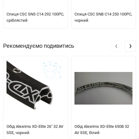
Спиця CSC SNS C14 292 100PC,
Спиця CSC SNB C14 250 100PC,
сріблястий
чорний
‹
›
Рекомендуємо подивитись
Обід Alexrims XD-Elite 26" 32 AV
Обід Alexrims XD-Elite 650B 32
SSE, чорний
AV SSE, білий