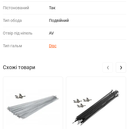
Пістонований
Так
Тип обода
Подвійний
Отвір під ніпель
AV
Тип гальм
Disc
‹
›
Схожі товари