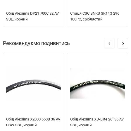
Обід Alexrims DP21 700C 32 AV
Спиця CSC BNRS SR14G 296
SSE, чорний
100PC, сріблястий
‹
›
Рекомендуємо подивитись
Обід Alexrims X2000 650B 36 AV
Обід Alexrims XD-Elite 26" 36 AV
CSW SSE, чорний
SSE, чорний