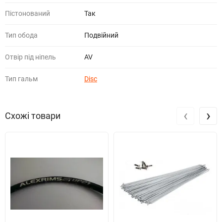
Пістонований
Так
Тип обода
Подвійний
Отвір під ніпель
AV
Тип гальм
Disc
‹
›
Схожі товари