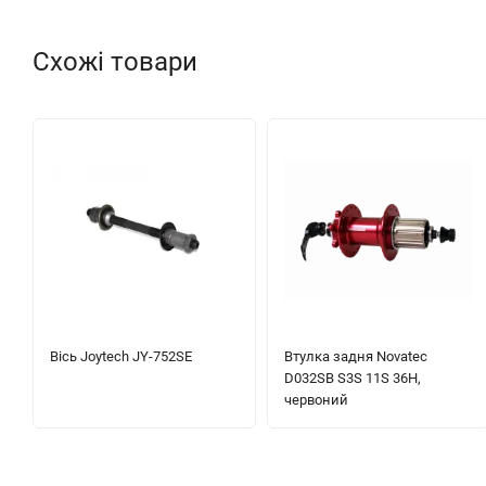
Схожі товари
Вісь Joytech JY-752SE
Втулка задня Novatec
D032SB S3S 11S 36H,
червоний