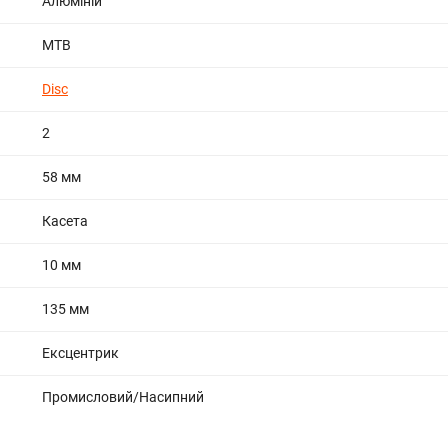
Алюміній
МТВ
Disc
2
58 мм
Касета
10 мм
135 мм
Ексцентрик
Промисловий/Насипний