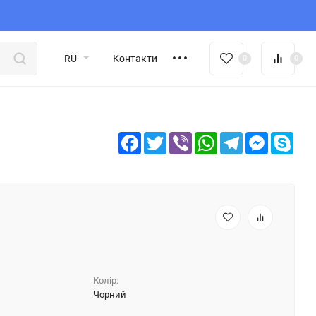
RU
Контакти
0
0
Facebook
Twitter
Viber
WhatsApp
Telegram
Messeng
Sky
Колір:
Чорний