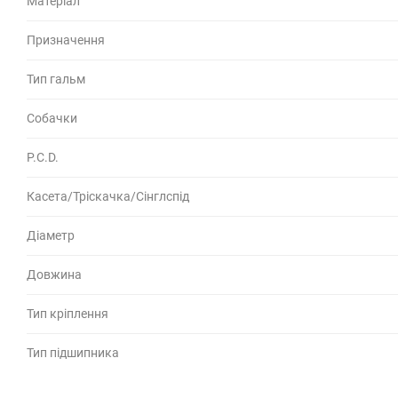
Матеріал
Призначення
Тип гальм
Собачки
P.C.D.
Касета/Тріскачка/Сінглспід
Діаметр
Довжина
Тип кріплення
Тип підшипника