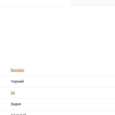
Novatec
Чорний
36
Задня