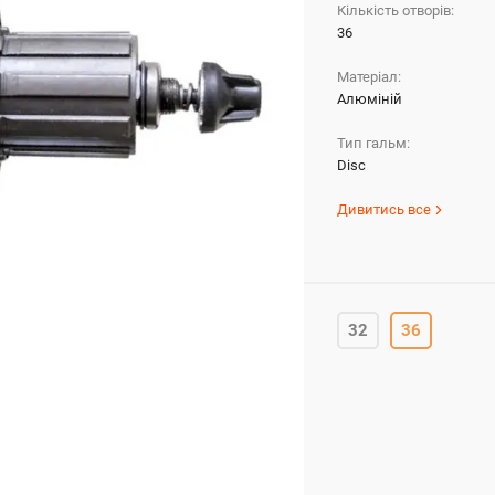
Кількість отворів:
36
Матеріал:
Алюміній
Тип гальм:
Disc
Дивитись все
32
36