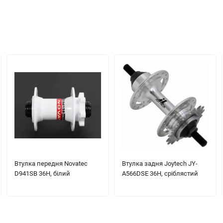
Втулка передня Novatec
Втулка задня Joytech JY-
D941SB 36H, білий
A566DSE 36H, сріблястий