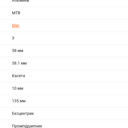
Алюміній
МТВ
Disc
3
58 мм
58.1 мм
Касета
10 мм
135 мм
Ексцентрик
Промпідшипник