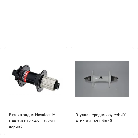
Втулка задня Novatec JY-
Втулка передня Joytech JY-
D442SB B12 S4S 11S 28H,
A165DSE 32H, білий
чорний