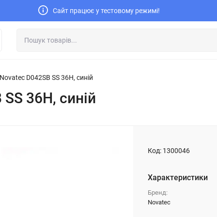
Сайт працює у тестовому режимі!
Novatec D042SB SS 36H, синій
 SS 36H, синій
Код:
1300046
Характеристики
Бренд:
Novatec