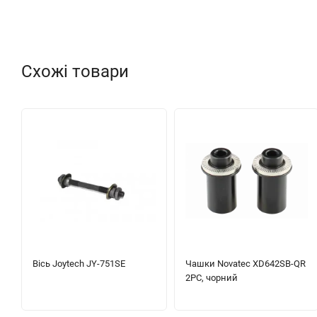
Схожі товари
Вісь Joytech JY-751SE
Чашки Novatec XD642SB-QR
2PC, чорний