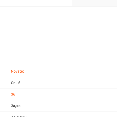
Novatec
Синій
36
Задня