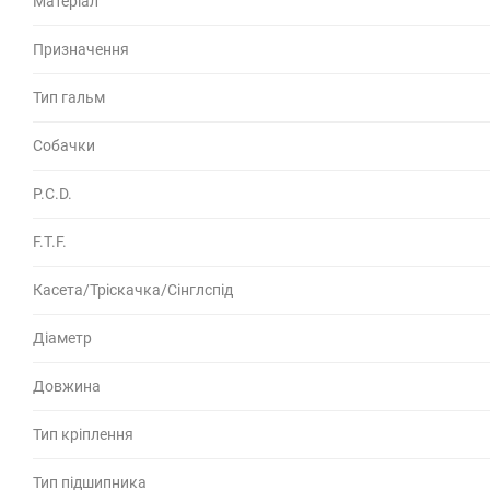
Матеріал
Призначення
Тип гальм
Собачки
P.C.D.
F.T.F.
Касета/Тріскачка/Сінглспід
Діаметр
Довжина
Тип кріплення
Тип підшипника