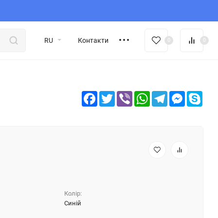
RU
Контакти
0
0
Facebook
Twitter
Viber
WhatsApp
Telegram
Messeng
Sky
Колір:
Синій