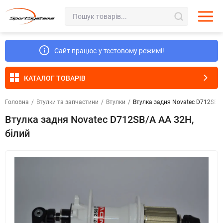
Сайт працює у тестовому режимі!
КАТАЛОГ ТОВАРІВ
Головна
/
Втулки та запчастини
/
Втулки
/
Втулка задня Novatec D712SB/A
Втулка задня Novatec D712SB/A AA 32H,
білий