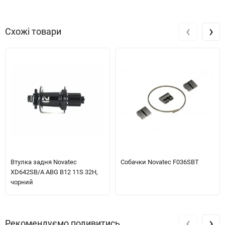
‹
›
Схожі товари
Втулка задня Novatec
Собачки Novatec F036SBT
XD642SB/A ABG B12 11S 32H,
чорний
‹
›
Рекомендуємо подивитись