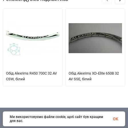
Обід Alexrims R450 700C 32 AV
Обід Alexrims XD-Elite 650B 32
CSW, білий
AV SSE, білий
Ми використовуємо файли cookie, щоб сайт був кращим
© 1998 - 2026 SportSystems. Всі права захищені
OK
для вас.