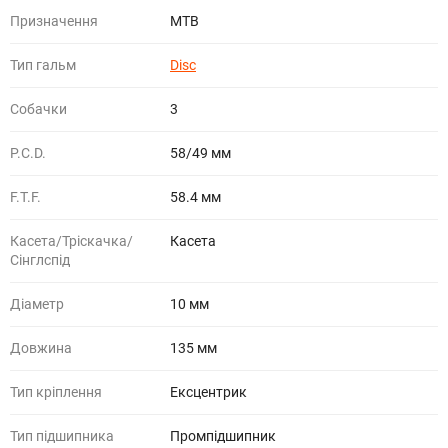
Призначення
МТВ
Тип гальм
Disc
Собачки
3
P.C.D.
58/49 мм
F.T.F.
58.4 мм
Касета/Тріскачка/
Касета
Сінглспід
Діаметр
10 мм
Довжина
135 мм
Тип кріплення
Ексцентрик
Тип підшипника
Промпідшипник