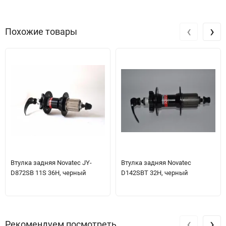
‹
›
Похожие товары
Втулка задняя Novatec JY-
Втулка задняя Novatec
D872SB 11S 36H, черный
D142SBT 32H, черный
‹
›
Рекомендуем посмотреть