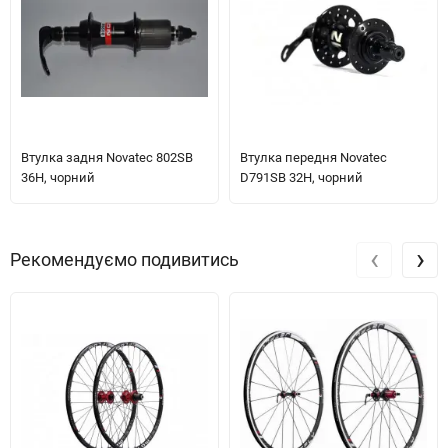
Втулка задня Novatec 802SB
Втулка передня Novatec
36H, чорний
D791SB 32H, чорний
‹
›
Рекомендуємо подивитись