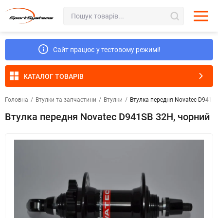
Сайт працює у тестовому режимі!
КАТАЛОГ ТОВАРІВ
Головна
/
Втулки та запчастини
/
Втулки
/
Втулка передня Novatec D941S
Втулка передня Novatec D941SB 32H, чорний