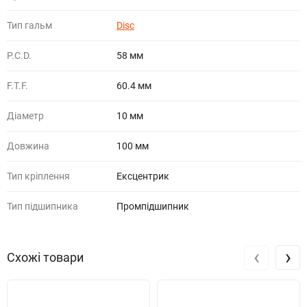
Тип гальм
Disc
P.C.D.
58 мм
F.T.F.
60.4 мм
Діаметр
10 мм
Довжина
100 мм
Тип кріплення
Ексцентрик
Тип підшипника
Промпідшипник
‹
›
Схожі товари