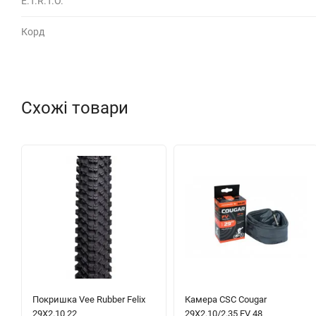
E.T.R.T.O.
Корд
Схожі товари
Покришка Vee Rubber Felix
Камера CSC Cougar
29X2.10 22
29X2.10/2.35 FV 48