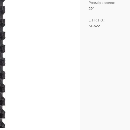
Розмір колеса:
29"
E.T.R.T.O.:
51-622