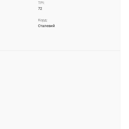
TPI:
72
Корд:
Сталевий