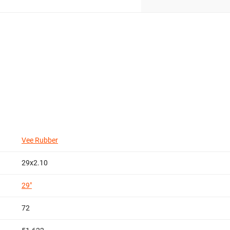
Vee Rubber
29x2.10
29"
72