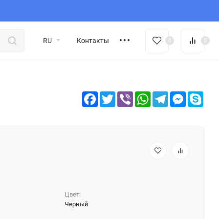
RU
Контакты
0
0
Facebook
Twitter
Viber
WhatsApp
Telegram
Messeng
Sky
Цвет:
Черный