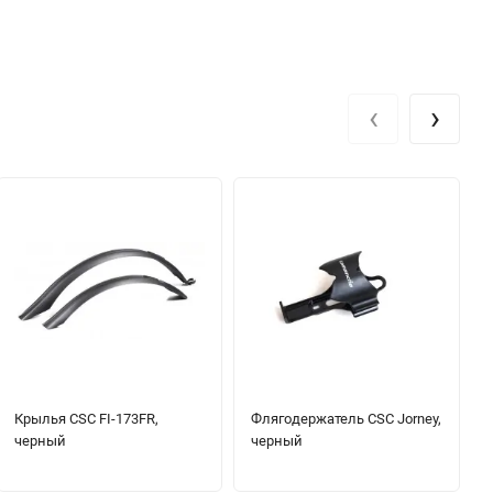
‹
›
Крылья CSC FI-173FR,
Флягодержатель CSC Jorney,
черный
черный