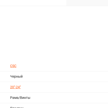
CSC
Черный
20"-24"
Рама/Винты