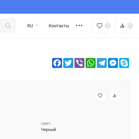
RU
Контакты
0
0
Facebook
Twitter
Viber
WhatsApp
Telegram
Messeng
Sky
Цвет:
Черный