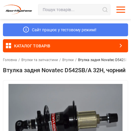
Сайт працює у тестовому режимі!
КАТАЛОГ ТОВАРІВ
Головна
/
Втулки та запчастини
/
Втулки
/
Втулка задня Novatec D542SB/
Втулка задня Novatec D542SB/A 32H, чорний