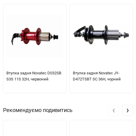
Втулка задня Novatec D032SB
Втулка задня Novatec JY-
S3S 11S 32H, червоний
D472TSBT SC 36H, чорний
‹
›
Рекомендуємо подивитись