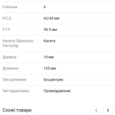
Собачки
6
P.C.D.
62/68 мм
F.T.F.
58.5 мм
Касета/Тріскачка/
Касета
Сінглспід
Діаметр
10 мм
Довжина
135 мм
Тип кріплення
Ексцентрик
Тип підшипника
Промпідшипник
‹
›
Схожі товари