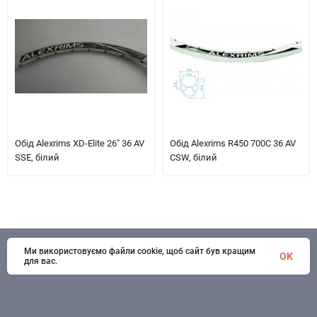
Обід Alexrims XD-Elite 26" 36 AV
Обід Alexrims R450 700C 36 AV
SSE, білий
CSW, білий
Ми використовуємо файли cookie, щоб сайт був кращим
© 1998 - 2026 SportSystems. Всі права захищені
OK
для вас.