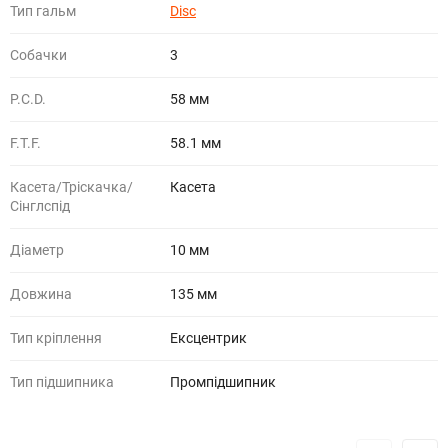
Тип гальм
Disc
Собачки
3
P.C.D.
58 мм
F.T.F.
58.1 мм
Касета/Тріскачка/
Касета
Сінглспід
Діаметр
10 мм
Довжина
135 мм
Тип кріплення
Ексцентрик
Тип підшипника
Промпідшипник