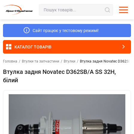
Сайт працює у тестовому режимі!
КАТАЛОГ ТОВАРІВ
Головна
/
Втулки та запчастини
/
Втулки
/
Втулка задня Novatec D362SB/A
Втулка задня Novatec D362SB/A SS 32H,
білий