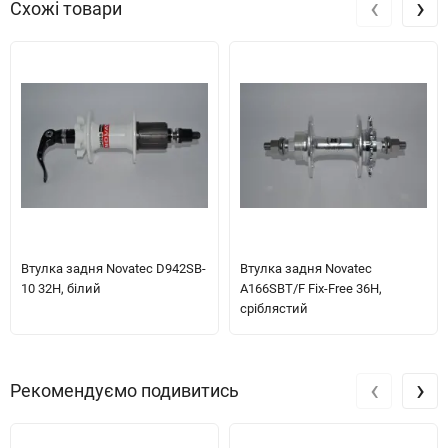
‹
›
Схожі товари
Втулка задня Novatec D942SB-
Втулка задня Novatec
10 32H, білий
A166SBT/F Fix-Free 36H,
сріблястий
‹
›
Рекомендуємо подивитись