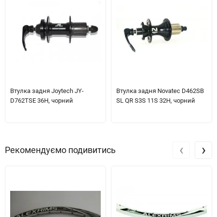
Втулка задня Joytech JY-
Втулка задня Novatec D462SB
D762TSE 36H, чорний
SL QR S3S 11S 32H, чорний
‹
›
Рекомендуємо подивитись