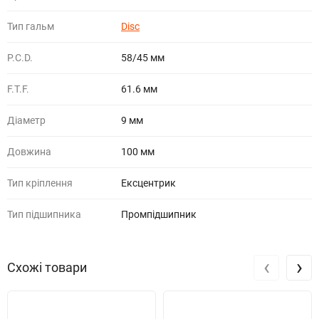
Тип гальм
Disc
P.C.D.
58/45 мм
F.T.F.
61.6 мм
Діаметр
9 мм
Довжина
100 мм
Тип кріплення
Ексцентрик
Тип підшипника
Промпідшипник
‹
›
Схожі товари