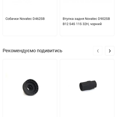
Собачки Novatec D462SB
Втулка задня Novatec D902SB
B12 S4S 11S 32H, чорний
‹
›
Рекомендуємо подивитись