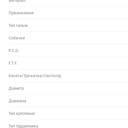
Матеріал
Призначення
Тип гальм
Собачки
P.C.D.
F.T.F.
Касета/Тріскачка/Сінглспід
Діаметр
Довжина
Тип кріплення
Тип підшипника