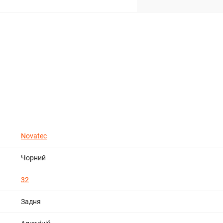
Novatec
Чорний
32
Задня