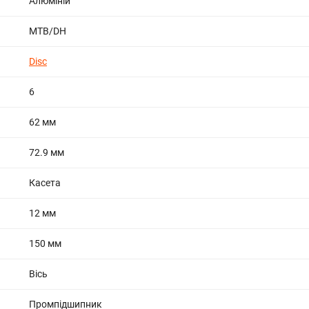
Алюміній
MTB/DH
Disc
6
62 мм
72.9 мм
Касета
12 мм
150 мм
Вісь
Промпідшипник