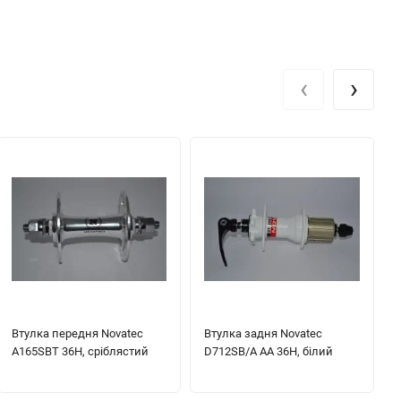
‹
›
Втулка передня Novatec
Втулка задня Novatec
A165SBT 36H, сріблястий
D712SB/A AA 36H, білий