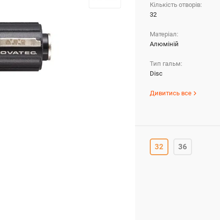
Кількість отворів:
32
Матеріал:
Алюміній
Тип гальм:
Disc
Дивитись все
32
36