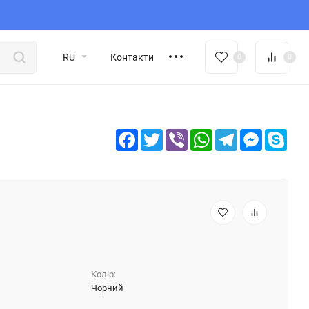
RU
Контакти
0
0
Facebook
Twitter
Viber
WhatsApp
Telegram
Messeng
Sky
Колір:
Чорний