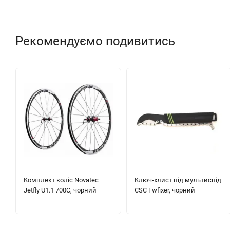
Рекомендуємо подивитись
Комплект коліс Novatec
Ключ-хлист під мультиспід
Jetfly U1.1 700C, чорний
CSC Fwfixer, чорний