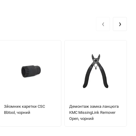
‹
›
Зйомник каретки CSC
Демонтаж замка ланцюга
Bbtool, чорний
KMC MissingLink Remover
Open, чорний