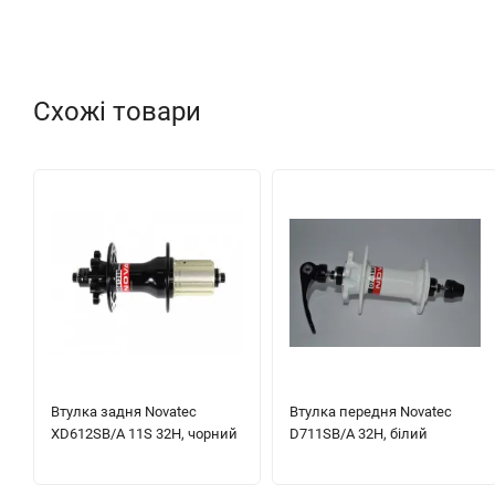
Схожі товари
Втулка задня Novatec
Втулка передня Novatec
XD612SB/A 11S 32H, чорний
D711SB/A 32H, білий