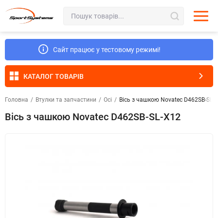
Сайт працює у тестовому режимі!
КАТАЛОГ ТОВАРІВ
Головна
/
Втулки та запчастини
/
Осі
/
Вісь з чашкою Novatec D462SB-SL-
Вісь з чашкою Novatec D462SB-SL-X12