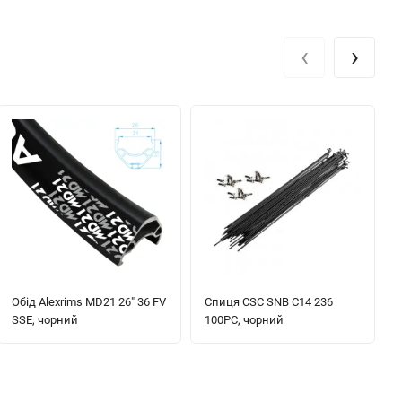
‹
›
Обід Alexrims MD21 26" 36 FV
Спиця CSC SNB C14 236
SSE, чорний
100PC, чорний