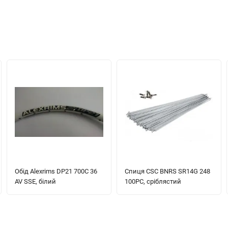
Обід Alexrims DP21 700C 36
Спиця CSC BNRS SR14G 248
AV SSE, білий
100PC, сріблястий