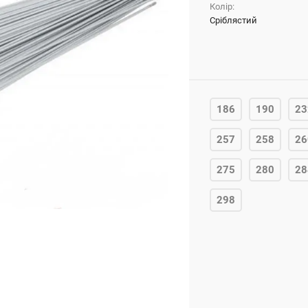
Колір:
Сріблястий
186
190
23
257
258
26
275
280
28
298