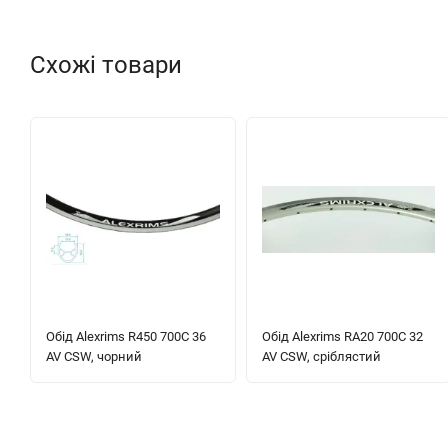
Схожі товари
Обід Alexrims R450 700C 36
Обід Alexrims RA20 700C 32
AV CSW, чорний
AV CSW, сріблястий