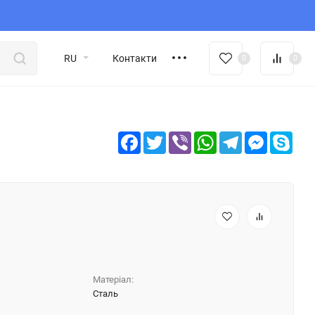
RU
Контакти
0
0
Facebook
Twitter
Viber
WhatsApp
Telegram
Messeng
Sky
Матеріал:
Сталь