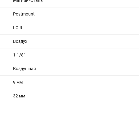
Магний/Сталь
Postmount
LO R
Воздух
1-1/8"
Воздушная
9 мм
32 мм