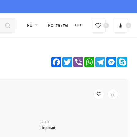
RU
Контакты
0
0
Facebook
Twitter
Viber
WhatsApp
Telegram
Messeng
Sky
Цвет:
Черный