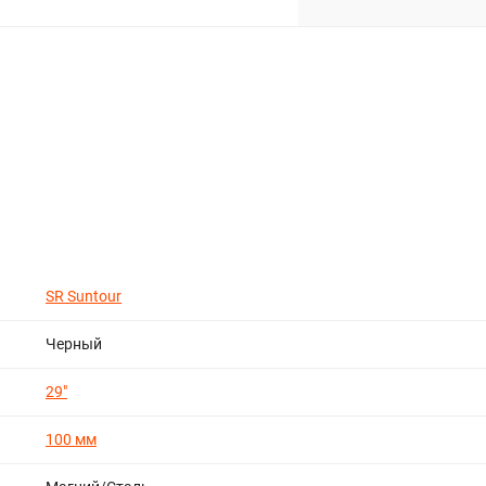
SR Suntour
Черный
29"
100 мм