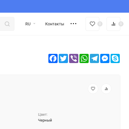
RU
Контакты
0
0
Facebook
Twitter
Viber
WhatsApp
Telegram
Messeng
Sky
Цвет:
Черный