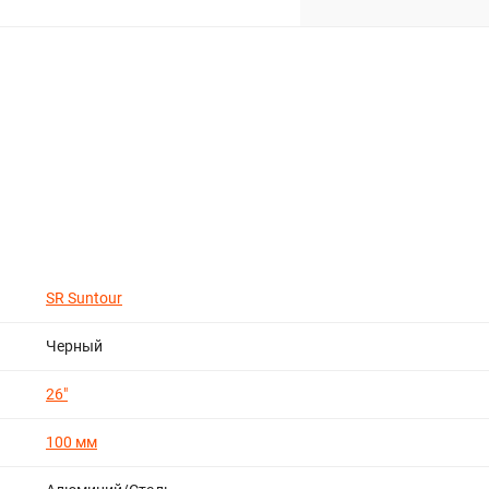
SR Suntour
Черный
26"
100 мм