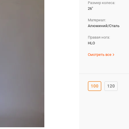
Размер колеса:
26"
Материал:
Алюминий/Cталь
Правая нога:
HLO
Смотреть все
100
120