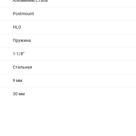
Алюминий/Cталь
Postmount
HLO
Пружина
1-1/8"
Стальная
9 мм
30 мм