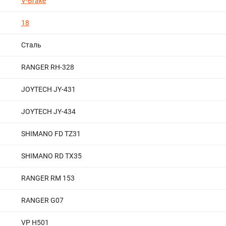
V-Brake
18
Сталь
RANGER RH-328
JOYTECH JY-431
JOYTECH JY-434
SHIMANO FD TZ31
SHIMANO RD TX35
RANGER RM 153
RANGER G07
VP H501