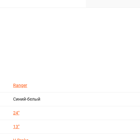
Ranger
Синий-белый
24"
13"