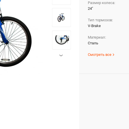
Размер колеса:
24"
Тип тормозов:
V-Brake
Материал:
Сталь
Смотреть все
›