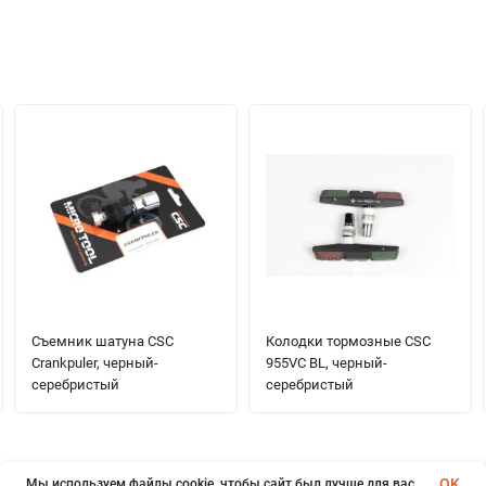
Съемник шатуна CSC
Колодки тормозные CSC
Crankpuler, черный-
955VC BL, черный-
серебристый
серебристый
OK
Мы используем файлы cookie, чтобы сайт был лучше для вас.