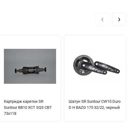
‹
›
Картридж каретки SR
Шатун SR Suntour CW10 Duro
Suntour BB10 XCT SQS CBT
D H BAZG 175 32/22, черный
73x118