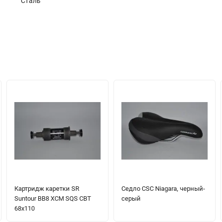
Сталь
Картридж каретки SR
Седло CSC Niagara, черный-
Suntour BB8 XCM SQS CBT
серый
68x110