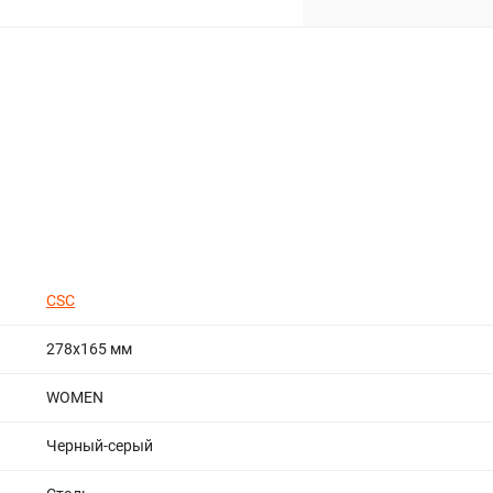
CSC
278x165 мм
WOMEN
Черный-серый