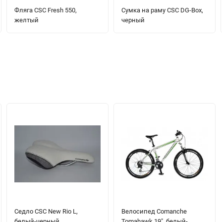
Фляга CSC Fresh 550,
Сумка на раму CSC DG-Box,
желтый
черный
Седло CSC New Rio L,
Велосипед Comanche
белый-черный
Tomahawk 19", белый-