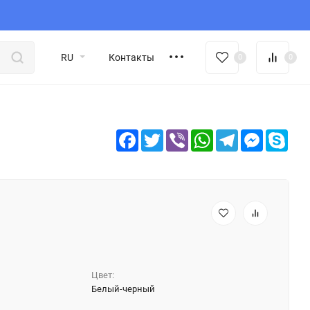
RU
Контакты
0
0
Facebook
Twitter
Viber
WhatsApp
Telegram
Messeng
Sky
Цвет:
Белый-черный