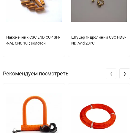
Наконечник CSC END CUP SH-
Штуцер гидролинии CSC HDB-
4-AL CNC 10P, золотой
ND Avid 20PC
‹
›
Рекомендуем посмотреть