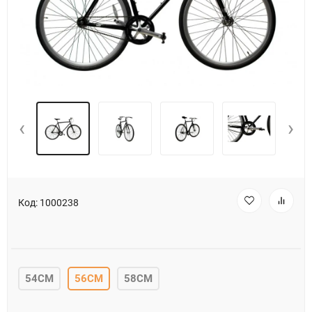
‹
›
Код:
1000238
54CM
56CM
58CM