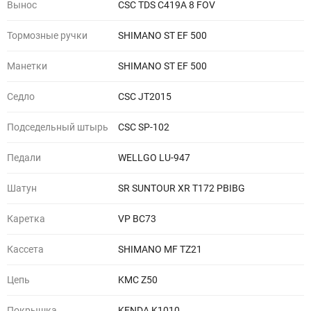
Вынос
CSC TDS C419A 8 FOV
Тормозные ручки
SHIMANO ST EF 500
Манетки
SHIMANO ST EF 500
Седло
CSC JT2015
Подседельный штырь
CSC SP-102
Педали
WELLGO LU-947
Шатун
SR SUNTOUR XR T172 PBIBG
Каретка
VP BC73
Кассета
SHIMANO MF TZ21
Цепь
KMC Z50
Покрышка
KENDA K1010